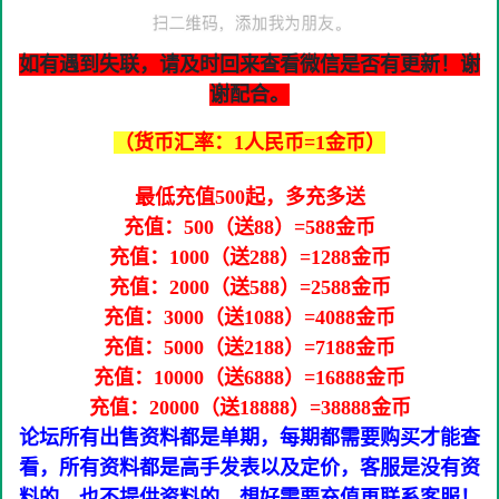
如有遇到失联，请及时回来查看微信是否有更新！谢
谢配合。
（货币汇率：1人民币=1金币）
最低充值500起，多充多送
充值：500（送88）=588金币
充值：1000（送288）=1288金币
充值：2000（送588）=2588金币
充值：3000（送1088）=4088金币
充值：5000（送2188）=7188金币
充值：10000（送6888）=16888金币
充值：20000（送18888）=38888金币
论坛所有出售资料都是单期，每期都需要购买才能查
看，所有资料都是高手发表以及定价，客服是没有资
料的，也不提供资料的，想好需要充值再联系客服！