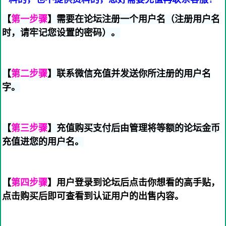
【
第一步骤
】需要在论坛注册一个用户名（注册用户名
时，请牢记您设置的密码）。
【
第二步骤
】联系微信充值并发送你所注册的用户名
字。
【
第三步骤
】充值购买支付后由管理将等额的论坛金币
充值进您的用户名。
【
第四步骤
】用户登录到论坛后点击你想看的高手贴，
点击购买后即可查看到认证用户的出售内容。