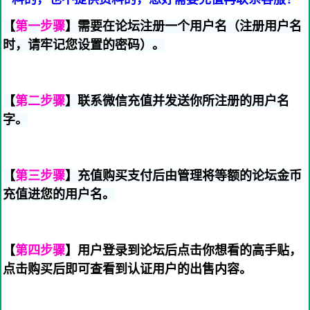
【
第一步骤
】需要在论坛注册一个用户名（注册用户名
时，请牢记您设置的密码）。
【
第二步骤
】联系微信充值并发送你所注册的用户名
字。
【
第三步骤
】充值购买支付后由管理将等额的论坛金币
充值进您的用户名。
【
第四步骤
】用户登录到论坛后点击你想看的高手贴，
点击购买后即可查看到认证用户的出售内容。