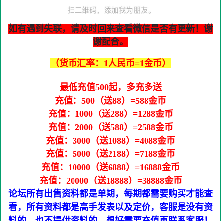
如有遇到失联，请及时回来查看微信是否有更新！谢
谢配合。
（货币汇率：1人民币=1金币）
最低充值500起，多充多送
充值：500（送88）=588金币
充值：1000（送288）=1288金币
充值：2000（送588）=2588金币
充值：3000（送1088）=4088金币
充值：5000（送2188）=7188金币
充值：10000（送6888）=16888金币
充值：20000（送18888）=38888金币
论坛所有出售资料都是单期，每期都需要购买才能查
看，所有资料都是高手发表以及定价，客服是没有资
料的，也不提供资料的，想好需要充值再联系客服！