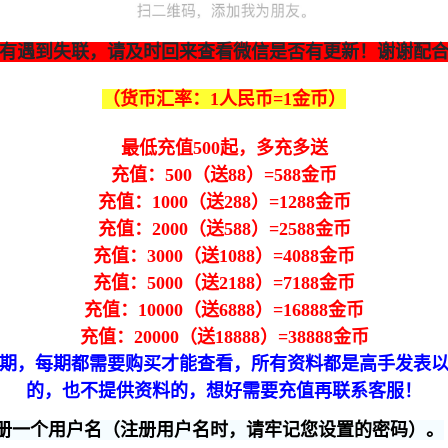
有遇到失联，请及时回来查看微信是否有更新！谢谢配
（货币汇率：1人民币=1金币）
最低充值500起，多充多送
充值：500（送88）=588金币
充值：1000（送288）=1288金币
充值：2000（送588）=2588金币
充值：3000（送1088）=4088金币
充值：5000（送2188）=7188金币
充值：10000（送6888）=16888金币
充值：20000（送18888）=38888金币
期，每期都需要购买才能查看，所有资料都是高手发表
的，也不提供资料的，想好需要充值再联系客服！
册一个用户名（注册用户名时，请牢记您设置的密码）。