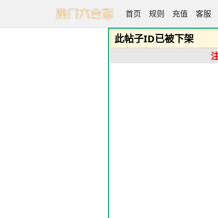
首页
红灯笼论坛
规则
充值
客服
此帖子ID已被下架