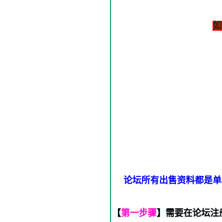
如
论坛所有出售资料都是单
【
第一步骤
】需要在论坛注