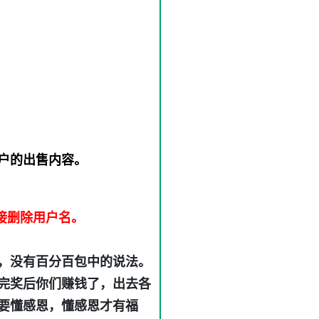
户的出售内容。
接删除用户名。
，没有百分百包中的说法。
完奖后你们赚钱了，出去各
要懂感恩，懂感恩才有福