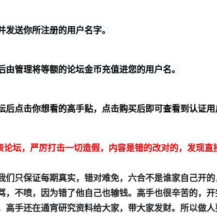
并发送你所注册的用户名字。
后由管理将等额的论坛金币充值进您的用户名。
坛后点击你想看的高手贴，点击购买后即可查看到认证用
表论坛，严厉打击一切造假，内容是错的改对的，发现直
我们只保证每期真实，错对难免，六合不是谁家自己开的
骂，不喷，因为错了他自己也输钱。高手也很辛苦的，开
，高手还在通宵研究资料给大家，带大家发财。所以做人