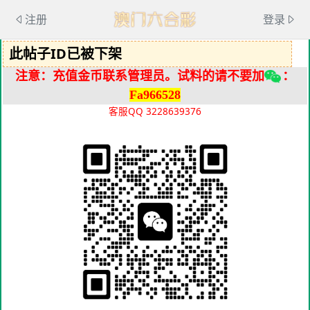
注册
登录
此帖子ID已被下架
注意：充值金币联系管理员。试料的请不要加
：
Fa966528
客服QQ 3228639376