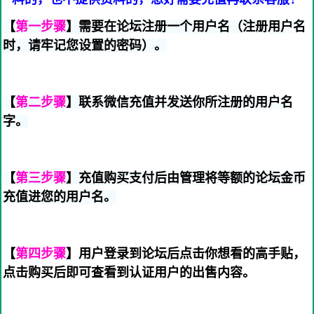
【
第一步骤
】需要在论坛注册一个用户名（注册用户名
时，请牢记您设置的密码）。
【
第二步骤
】联系微信充值并发送你所注册的用户名
字。
【
第三步骤
】充值购买支付后由管理将等额的论坛金币
充值进您的用户名。
【
第四步骤
】用户登录到论坛后点击你想看的高手贴，
点击购买后即可查看到认证用户的出售内容。