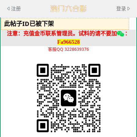
注册
登录
此帖子ID已被下架
注意：充值金币联系管理员。试料的请不要加
：
Fa966528
客服QQ 3228639376