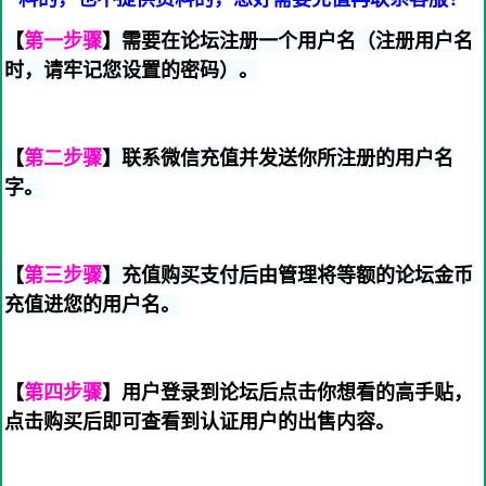
【
第一步骤
】需要在论坛注册一个用户名（注册用户名
时，请牢记您设置的密码）。
【
第二步骤
】联系微信充值并发送你所注册的用户名
字。
【
第三步骤
】充值购买支付后由管理将等额的论坛金币
充值进您的用户名。
【
第四步骤
】用户登录到论坛后点击你想看的高手贴，
点击购买后即可查看到认证用户的出售内容。