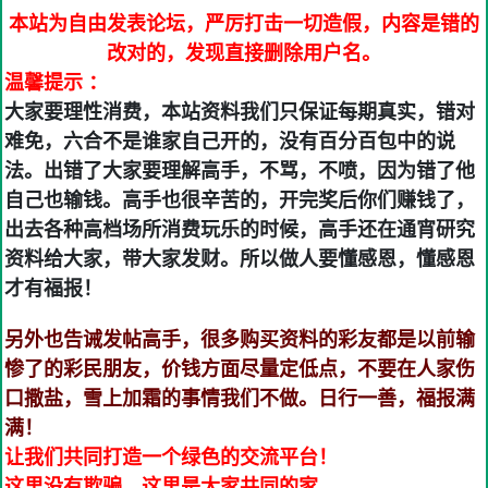
本站为自由发表论坛，严厉打击一切造假，内容是错的
改对的，发现直接删除用户名。
温馨提示 ：
大家要理性消费，本站资料我们只保证每期真实，错对
难免，六合不是谁家自己开的，没有百分百包中的说
法。出错了大家要理解高手，不骂，不喷，因为错了他
自己也输钱。高手也很辛苦的，开完奖后你们赚钱了，
出去各种高档场所消费玩乐的时候，高手还在通宵研究
资料给大家，带大家发财。所以做人要懂感恩，懂感恩
才有福报！
另外也告诫发帖高手，很多购买资料的彩友都是以前输
惨了的彩民朋友，价钱方面尽量定低点，不要在人家伤
口撒盐，雪上加霜的事情我们不做。日行一善，福报满
满！
让我们共同打造一个绿色的交流平台！
这里没有欺骗，这里是大家共同的家，