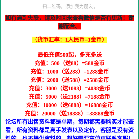
如有遇到失联，请及时回来查看微信是否有更新！谢
谢配合。
（货币汇率：1人民币=1金币）
最低充值500起，多充多送
充值：500（送88）=588金币
充值：1000（送288）=1288金币
充值：2000（送588）=2588金币
充值：3000（送1088）=4088金币
充值：5000（送2188）=7188金币
充值：10000（送6888）=16888金币
充值：20000（送18888）=38888金币
论坛所有出售资料都是单期，每期都需要购买才能查
看，所有资料都是高手发表以及定价，客服是没有资
料的，也不提供资料的，想好需要充值再联系客服！