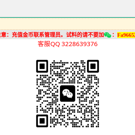
注意：充值金币联系管理员。试料的请不要加
：
Fa9665
客服QQ 3228639376