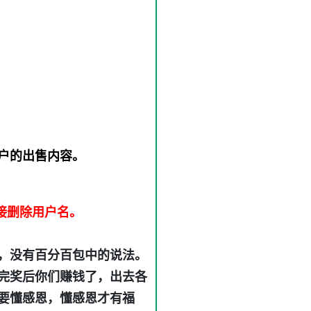
户的出售内容。
接删除用户名。
，没有百分百包中的说法。
完奖后你们赚钱了，出去各
要懂感恩，懂感恩才有福