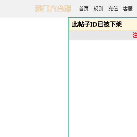
首页
红灯笼论坛
规则
充值
客服
此帖子ID已被下架