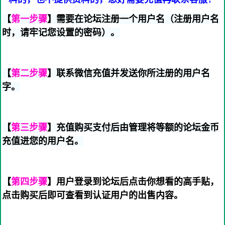
【
第一步骤
】需要在论坛注册一个用户名（注册用户名
时，请牢记您设置的密码）。
【
第二步骤
】联系微信充值并发送你所注册的用户名
字。
【
第三步骤
】充值购买支付后由管理将等额的论坛金币
充值进您的用户名。
【
第四步骤
】用户登录到论坛后点击你想看的高手贴，
点击购买后即可查看到认证用户的出售内容。