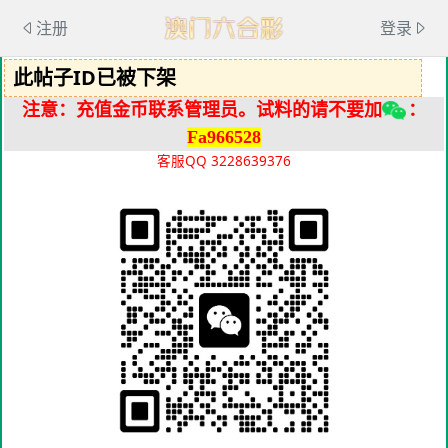
注册
登录
此帖子ID已被下架
注意：充值金币联系管理员。试料的请不要加
：
Fa966528
客服QQ 3228639376