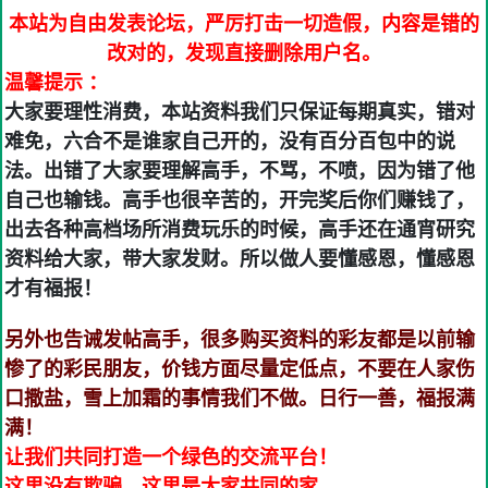
本站为自由发表论坛，严厉打击一切造假，内容是错的
改对的，发现直接删除用户名。
温馨提示 ：
大家要理性消费，本站资料我们只保证每期真实，错对
难免，六合不是谁家自己开的，没有百分百包中的说
法。出错了大家要理解高手，不骂，不喷，因为错了他
自己也输钱。高手也很辛苦的，开完奖后你们赚钱了，
出去各种高档场所消费玩乐的时候，高手还在通宵研究
资料给大家，带大家发财。所以做人要懂感恩，懂感恩
才有福报！
另外也告诫发帖高手，很多购买资料的彩友都是以前输
惨了的彩民朋友，价钱方面尽量定低点，不要在人家伤
口撒盐，雪上加霜的事情我们不做。日行一善，福报满
满！
让我们共同打造一个绿色的交流平台！
这里没有欺骗，这里是大家共同的家，