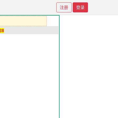
注册
登录
28