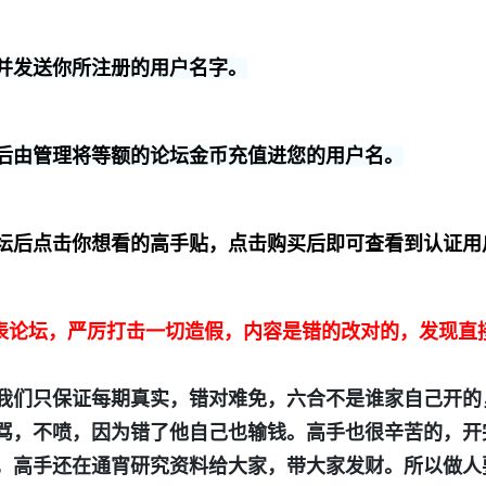
并发送你所注册的用户名字。
后由管理将等额的论坛金币充值进您的用户名。
坛后点击你想看的高手贴，点击购买后即可查看到认证用
表论坛，严厉打击一切造假，内容是错的改对的，发现直
我们只保证每期真实，错对难免，六合不是谁家自己开的
骂，不喷，因为错了他自己也输钱。高手也很辛苦的，开
，高手还在通宵研究资料给大家，带大家发财。所以做人