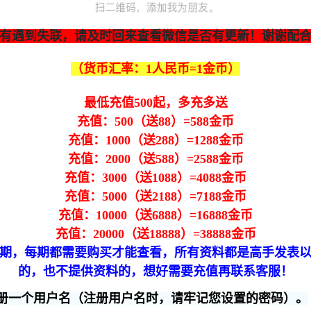
有遇到失联，请及时回来查看微信是否有更新！谢谢配
（货币汇率：1人民币=1金币）
最低充值500起，多充多送
充值：500（送88）=588金币
充值：1000（送288）=1288金币
充值：2000（送588）=2588金币
充值：3000（送1088）=4088金币
充值：5000（送2188）=7188金币
充值：10000（送6888）=16888金币
充值：20000（送18888）=38888金币
期，每期都需要购买才能查看，所有资料都是高手发表
的，也不提供资料的，想好需要充值再联系客服！
册一个用户名（注册用户名时，请牢记您设置的密码）。