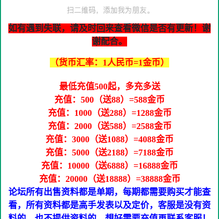
如有遇到失联，请及时回来查看微信是否有更新！谢
谢配合。
（货币汇率：1人民币=1金币）
最低充值500起，多充多送
充值：500（送88）=588金币
充值：1000（送288）=1288金币
充值：2000（送588）=2588金币
充值：3000（送1088）=4088金币
充值：5000（送2188）=7188金币
充值：10000（送6888）=16888金币
充值：20000（送18888）=38888金币
论坛所有出售资料都是单期，每期都需要购买才能查
看，所有资料都是高手发表以及定价，客服是没有资
料的，也不提供资料的，想好需要充值再联系客服！