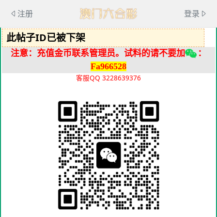
注册
登录
此帖子ID已被下架
注意：充值金币联系管理员。试料的请不要加
：
Fa966528
客服QQ 3228639376