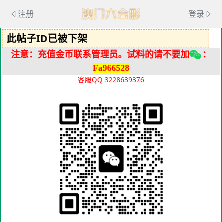
注册
登录
此帖子ID已被下架
注意：充值金币联系管理员。试料的请不要加
：
Fa966528
客服QQ 3228639376