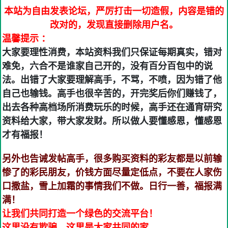
本站为自由发表论坛，严厉打击一切造假，内容是错的
改对的，发现直接删除用户名。
温馨提示 ：
大家要理性消费，本站资料我们只保证每期真实，错对
难免，六合不是谁家自己开的，没有百分百包中的说
法。出错了大家要理解高手，不骂，不喷，因为错了他
自己也输钱。高手也很辛苦的，开完奖后你们赚钱了，
出去各种高档场所消费玩乐的时候，高手还在通宵研究
资料给大家，带大家发财。所以做人要懂感恩，懂感恩
才有福报！
另外也告诫发帖高手，很多购买资料的彩友都是以前输
惨了的彩民朋友，价钱方面尽量定低点，不要在人家伤
口撒盐，雪上加霜的事情我们不做。日行一善，福报满
满！
让我们共同打造一个绿色的交流平台！
这里没有欺骗，这里是大家共同的家，