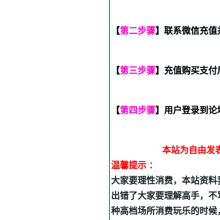
【
第二步骤
】联系微信充值
【
第三步骤
】充值购买支付
【
第四步骤
】用户登录到论
本站为自由发
温馨提示 ：
大家要理性消费，本站资料
出错了大家要理解高手，不
种高档场所消费玩乐的时候