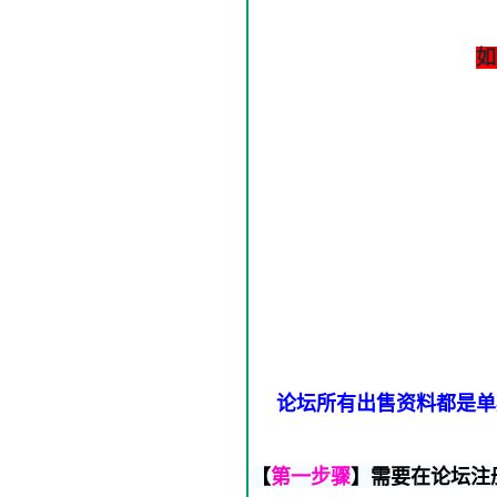
如
论坛所有出售资料都是单
【
第一步骤
】需要在论坛注