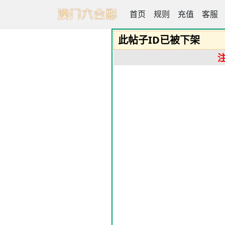
首页
红灯笼论坛
规则
充值
客服
此帖子ID已被下架