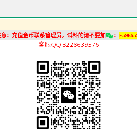
注意：充值金币联系管理员。试料的请不要加
：
Fa9665
客服QQ 3228639376