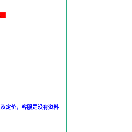
合。
以及定价，客服是没有资料