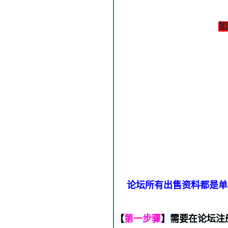
如
论坛所有出售资料都是单
【
第一步骤
】需要在论坛注